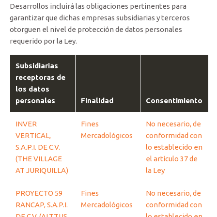
Desarrollos incluirá las obligaciones pertinentes para
garantizar que dichas empresas subsidiarias y terceros
otorguen el nivel de protección de datos personales
requerido por la Ley.
Subsidiarias
receptoras de
los datos
personales
Finalidad
Consentimiento
INVER
Fines
No necesario, de
VERTICAL,
Mercadológicos
conformidad con
S.A.P.I. DE C.V.
lo establecido en
(THE VILLAGE
el artículo 37 de
AT JURIQUILLA)
la Ley
PROYECTO 59
Fines
No necesario, de
RANCAP, S.A.P.I.
Mercadológicos
conformidad con
DE C.V. (ALTTUS
lo establecido en