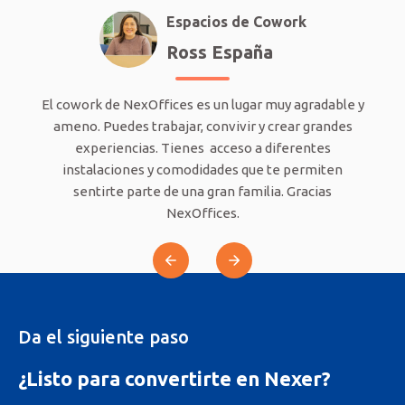
Espacios de Cowork
Ross España
pira
El cowork de NexOffices es un lugar muy agradable y
Nex
ugar
ameno. Puedes trabajar, convivir y crear grandes
co
en.
experiencias. Tienes acceso a diferentes
ble,
instalaciones y comodidades que te permiten
te en
sentirte parte de una gran familia. Gracias
NexOffices.
Da el siguiente paso
¿Listo para convertirte en Nexer?