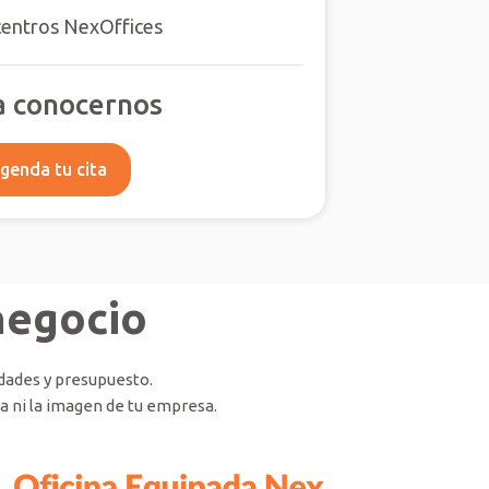
centros NexOffices
a conocernos
genda tu cita
negocio
dades y presupuesto.
ia ni la imagen de tu empresa.